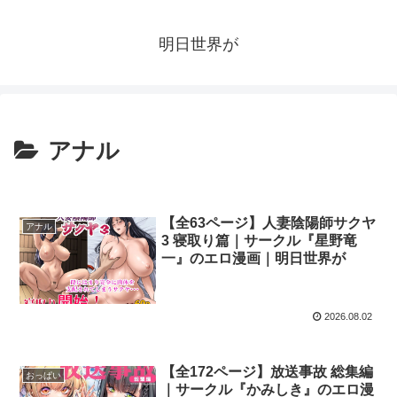
明日世界が
アナル
【全63ページ】人妻陰陽師サクヤ
アナル
3 寝取り篇｜サークル『星野竜
一』のエロ漫画｜明日世界が
2026.08.02
【全172ページ】放送事故 総集編
おっぱい
｜サークル『かみしき』のエロ漫