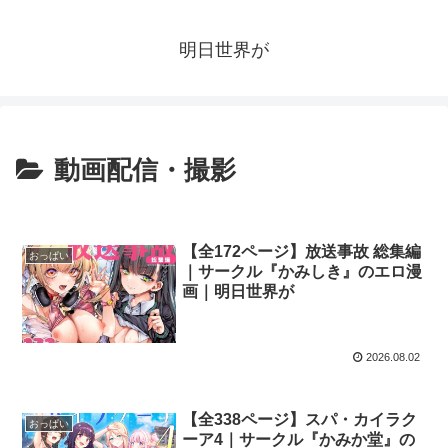
明日世界が
動画配信・撮影
【全172ページ】放送事故 総集編
おっぱい
｜サークル『かみしき』のエロ漫
画｜明日世界が
2026.08.02
【全338ページ】スパ・カイラク
おっぱい
ーア4｜サークル『かみか堂』の